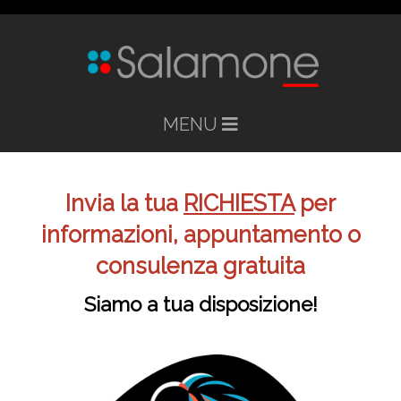
MENU
Invia la tua
RICHIESTA
per
informazioni, a
ppuntamento o
c
onsulenza gratuita
Siamo a tua disposizione!