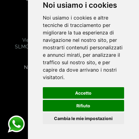
Noi usiamo i cookies
CHE-478.689.205 | Tel. +41 76 568 29 58
Noi usiamo i cookies e altre
tecniche di tracciamento per
migliorare la tua esperienza di
Gabriele Salamone | Web Agency Torino
navigazione nel nostro sito, per
Via Giuseppe Verdi, 20 - 10042 Nichelino (TO)
SLMGRL01E28L219G - Part. IVA 12628900016
mostrarti contenuti personalizzati
Codice univoco: N92GLON
e annunci mirati, per analizzare il
traffico sul nostro sito, e per
Note legali
|
Cookie
|
Privacy
|
Admin
|
Posta
capire da dove arrivano i nostri
visitatori.
Server
|
Assistenza
Accetto
Rifiuto
Sortlist
-
Pagine Gialle
-
Medium
Cambia le mie impostazioni