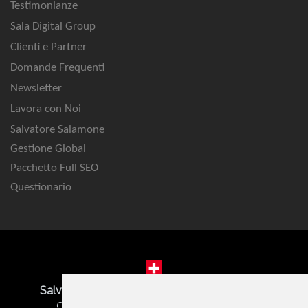
Testimonianze
Sala Digital Group
Clienti e Partner
Domande Frequenti
Newsletter
Lavora con Noi
Salvatore Salamone
Gestione Global
Pacchetto Full SEO
Questionario
Salvatore Salamone | SEO Marketing Agency
Corso San Gottardo 84 - 6830 Chiasso CH