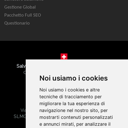
Gestione Global
Pacchetto Full SEO
Questionario
Salvatore Salamone | SEO Marketing Agency
Corso San Gottardo 84 - 6830 Chiasso CH
Noi usiamo i cookies
CHE-478.689.205 | Tel. +41 76 568 29 58
Noi usiamo i cookies e altre
tecniche di tracciamento per
migliorare la tua esperienza di
Gabriele Salamone | Web Agency Torino
navigazione nel nostro sito, per
Via Giuseppe Verdi, 20 - 10042 Nichelino (TO)
SLMGRL01E28L219G - Part. IVA 12628900016
mostrarti contenuti personalizzati
Codice univoco: N92GLON
e annunci mirati, per analizzare il