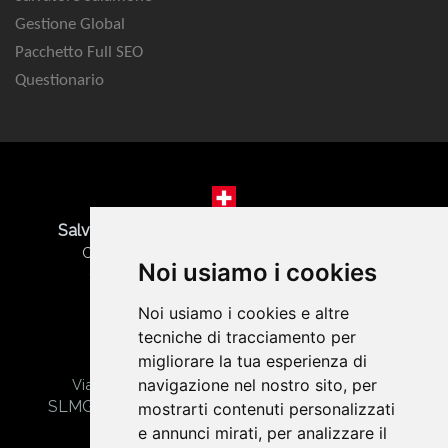
Gestione Global
Pacchetto Full SEO
Questionario
Salvatore Salamone | SEO Marketing Agency
Corso San Gottardo 84 - 6830 Chiasso CH
Noi usiamo i cookies
CHE-478.689.205 | Tel. +41 76 568 29 58
Noi usiamo i cookies e altre
tecniche di tracciamento per
migliorare la tua esperienza di
Gabriele Salamone | Web Agency Torino
navigazione nel nostro sito, per
Via Giuseppe Verdi, 20 - 10042 Nichelino (TO)
SLMGRL01E28L219G - Part. IVA 12628900016
mostrarti contenuti personalizzati
Codice univoco: N92GLON
e annunci mirati, per analizzare il