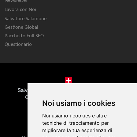
Newsletter
Lavora con Noi
Salvatore Salamone
Gestione Global
Pacchetto Full SEO
Questionario
Salvatore Salamone | SEO Marketing Agency
Corso San Gottardo 84 - 6830 Chiasso CH
Noi usiamo i cookies
CHE-478.689.205 | Tel. +41 76 568 29 58
Noi usiamo i cookies e altre
tecniche di tracciamento per
migliorare la tua esperienza di
Gabriele Salamone | Web Agency Torino