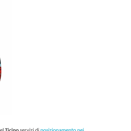
del
Ticino
servizi di
posizionamento nei