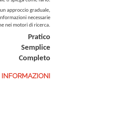
e ti spiega come farlo.
 un approccio graduale,
e informazioni necessarie
che nei motori di ricerca.
Pratico
Semplice
Completo
I INFORMAZIONI