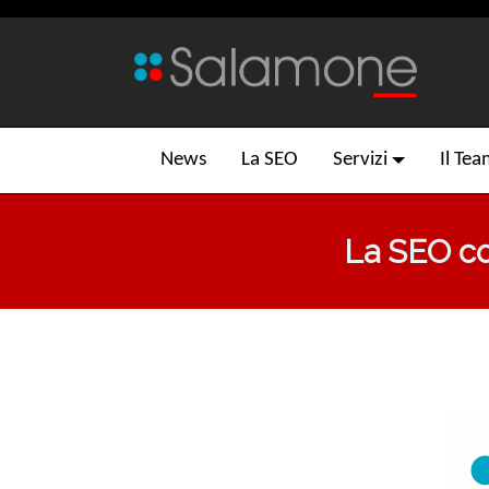
News
La SEO
Servizi
Il Te
La SEO co