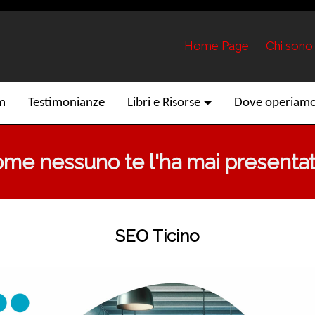
Home Page
Chi sono
am
Testimonianze
Libri e Risorse
Dove operiam
me nessuno te l'ha mai presentata
SEO Ticino