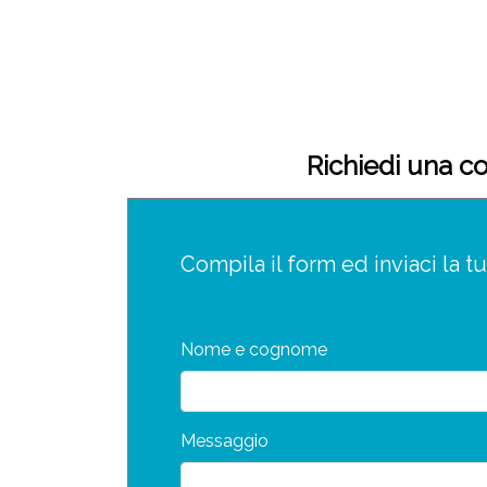
Richiedi una co
Compila il form ed inviaci la tu
Nome e cognome
Messaggio