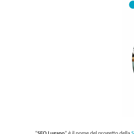
“
SEO Lugano
” è il nome del progetto della
S