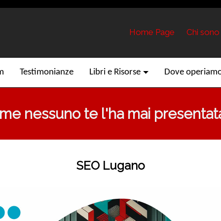
Home Page
Chi sono
am
Testimonianze
Libri e Risorse
Dove operiam
me nessuno te l'ha mai presentat
SEO Lugano