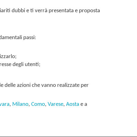
ariti dubbi e ti verrà presentata e proposta
damentali passi:
izzarlo;
esse degli utenti;
e delle azioni che vanno realizzate per
vara
,
Milano
,
Como
,
Varese
,
Aosta
e a