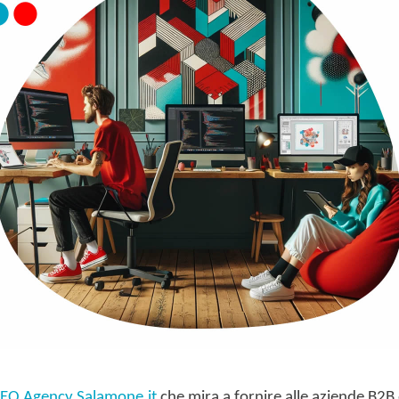
EO Agency Salamone.it
che mira a fornire alle aziende B2B